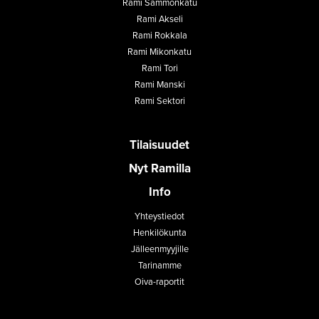
Rami Sammonkatu
Rami Akseli
Rami Rokkala
Rami Mikonkatu
Rami Tori
Rami Manski
Rami Sektori
Tilaisuudet
Nyt Ramilla
Info
Yhteystiedot
Henkilökunta
Jälleenmyyjille
Tarinamme
Oiva-raportit