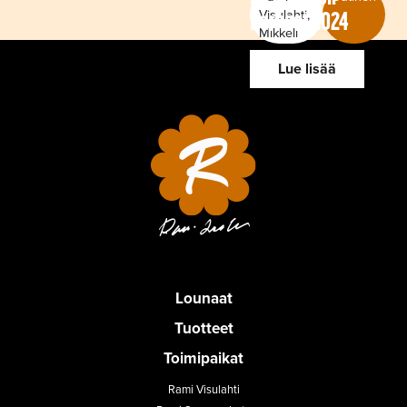
Visulahti,
Parhaat 2024
Mikkeli
Lue lisää
Lounaat
Tuotteet
Toimipaikat
Rami Visulahti