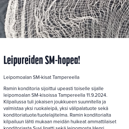
Leipureiden SM-hopea!
Leipomoalan SM-kisat Tampereella
Ramin konditoria sijoittui upeasti toiselle sijalle
leipomoalan SM-kisoissa Tampereella 11.9.2024.
Kilpailussa tuli jokaisen joukkueen suunnitella ja
valmistaa yksi ruokaleipä, yksi välipalatuote sekä
konditoriatuote/tuotelajitelma. Ramin konditorialta
kilpailuun lähti mukaan meidän huikeat ammattilaiset
konditoriasta Suvi Iinatti sekä leipomosta Henri