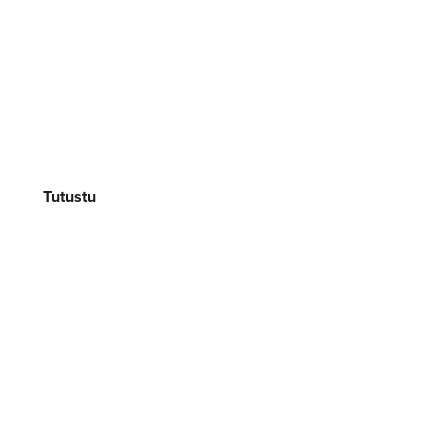
Häät
Tutustu