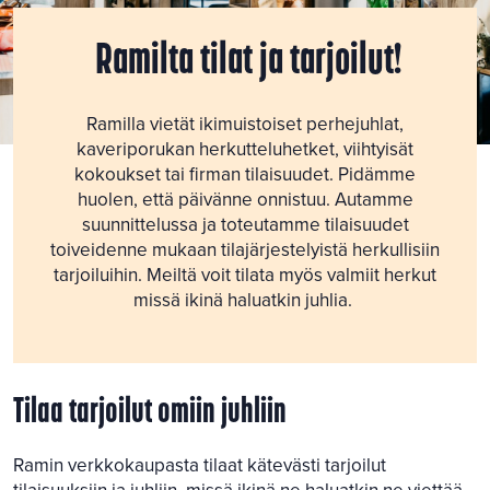
Ramilta tilat ja tarjoilut!
Ramilla vietät ikimuistoiset perhejuhlat,
kaveriporukan herkutteluhetket, viihtyisät
kokoukset tai firman tilaisuudet. Pidämme
huolen, että päivänne onnistuu. Autamme
suunnittelussa ja toteutamme tilaisuudet
toiveidenne mukaan tilajärjestelyistä herkullisiin
tarjoiluihin. Meiltä voit tilata myös valmiit herkut
missä ikinä haluatkin juhlia.
Tilaa tarjoilut omiin juhliin
Ramin verkkokaupasta tilaat kätevästi tarjoilut
Tilaa tarjoilut