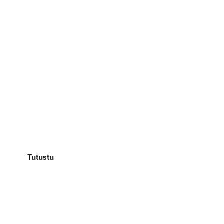
Perhejuhlat
Tutustu