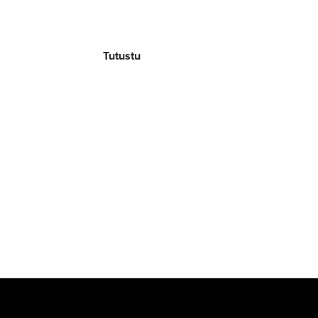
Lakkiaiset ja valmistujaiset
Tutustu