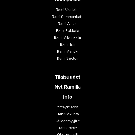
Rami Visulahti
Rami Sammonkatu
Rami Akseli
Rami Rokkala
Rami Mikonkatu
Rami Tori
Rami Manski
Rami Sektori
Tilaisuudet
Nyt Ramilla
Info
Yhteystiedot
Henkilökunta
Jälleenmyyjille
Tarinamme
Oiva-raportit