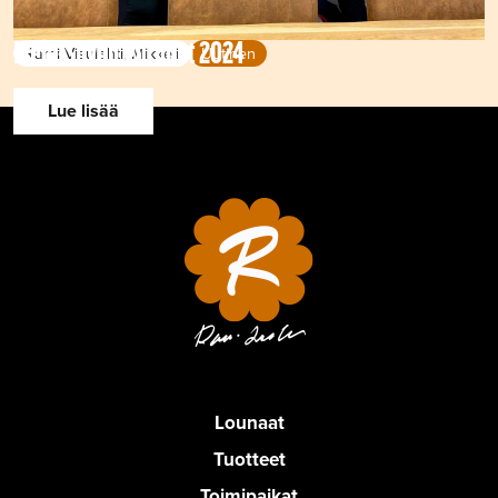
Etelä-Savon Parhaat 2024
Rami Visulahti, Mikkeli
Uutinen
Lue lisää
Lounaat
Tuotteet
Toimipaikat