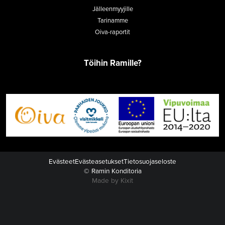
Jälleenmyyjille
Tarinamme
Oiva-raportit
Töihin Ramille?
Evästeet
Evästeasetukset
Tietosuojaseloste
© Ramin Konditoria
Made by Kixit