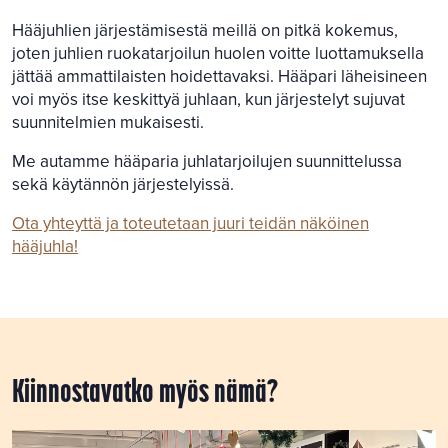
Hääjuhlien järjestämisestä meillä on pitkä kokemus,
joten juhlien ruokatarjoilun huolen voitte luottamuksella
jättää ammattilaisten hoidettavaksi. Hääpari läheisineen
voi myös itse keskittyä juhlaan, kun järjestelyt sujuvat
suunnitelmien mukaisesti.
Me autamme hääparia juhlatarjoilujen suunnittelussa
sekä käytännön järjestelyissä.
Ota yhteyttä ja toteutetaan juuri teidän näköinen
hääjuhla!
Kiinnostavatko myös nämä?